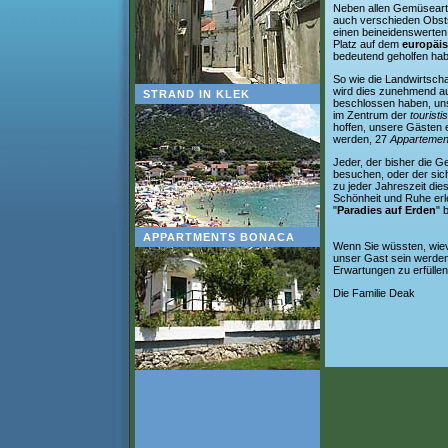
Neben allen Gemüsearten
auch verschieden Obst
einen beineidenswerten 
Platz auf dem
europäi
bedeutend geholfen ha
So wie die Landwirtscha
wird dies zunehmend a
STRAND IN KLEK
beschlossen haben, un
im Zentrum der
tourist
hoffen, unsere Gästen 
werden, 27
Appartemen
Jeder, der bisher die G
besuchen, oder der sich
zu jeder Jahreszeit di
Schönheit und Ruhe erl
"
Paradies auf Erden
" 
APPARTMENTS BONACA
Wenn Sie wüssten, wie
unser Gast sein werden,
Erwartungen zu erfüllen
Die Familie Deak