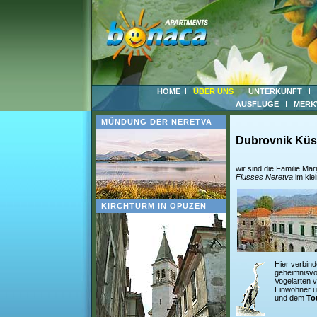
HOME
ÜBER UNS
UNTERKUNFT
AUSFLÜGE
MERK
MÜNDUNG DER NERETVA
Dubrovnik Küs
wir sind die Familie Ma
Flusses Neretva
im kle
KIRCHTURM IN OPUZEN
Hier verbind
geheimnisvo
Vogelarten 
Einwohner u
und dem
To